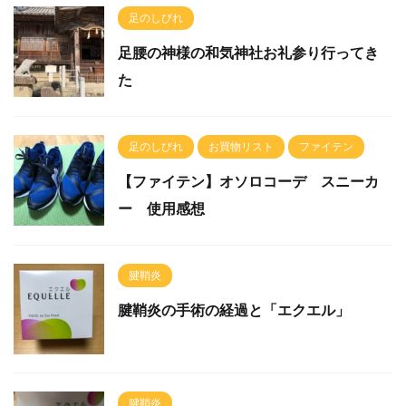
足のしびれ
足腰の神様の和気神社お礼参り行ってき
た
足のしびれ
お買物リスト
ファイテン
【ファイテン】オソロコーデ スニーカ
ー 使用感想
腱鞘炎
腱鞘炎の手術の経過と「エクエル」
腱鞘炎