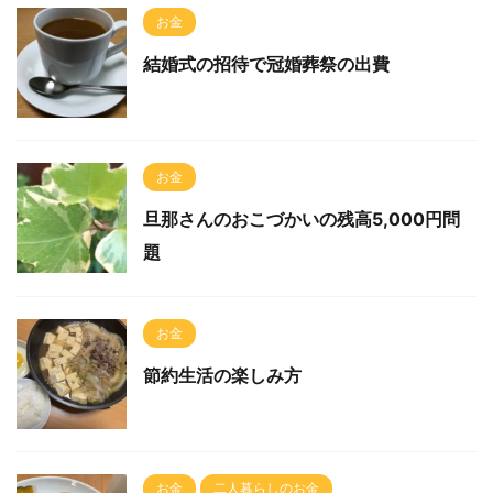
お金
結婚式の招待で冠婚葬祭の出費
お金
旦那さんのおこづかいの残高5,000円問
題
お金
節約生活の楽しみ方
お金
二人暮らしのお金