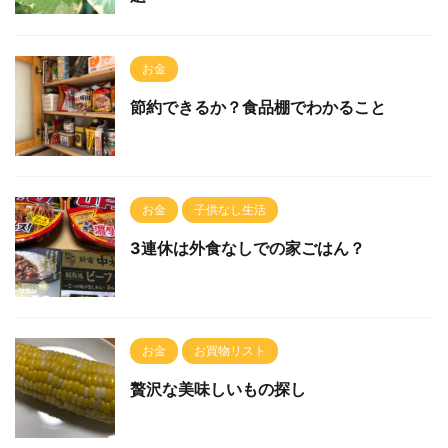
お金
節約できるか？食品棚でわかること
お金
子供なし生活
3連休は外食なしでの家ごはん？
お金
お買物リスト
贅沢な美味しいもの探し