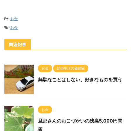
-
お金
-
お金
関連記事
お金
結婚生活の価値観
無駄なことはしない、好きなものを買う
お金
旦那さんのおこづかいの残高5,000円問
題