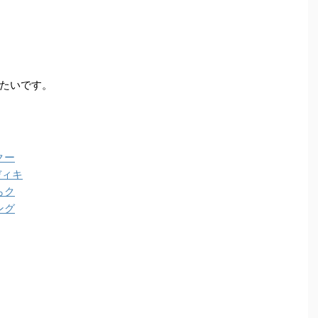
。
たいです。
クー
ディキ
らク
ング