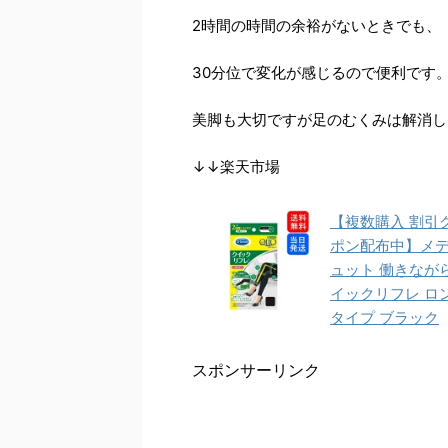
2時間の時間の余裕がないときでも、
30分位で変化が感じるので便利です
美脚も大切ですが足のむくみは解消し
↓↓楽天市場
【複数購入 割引
ポン配布中】メ
ュット 働きなが
イックリフレ ロ
タイプ ブラック
スポンサーリンク